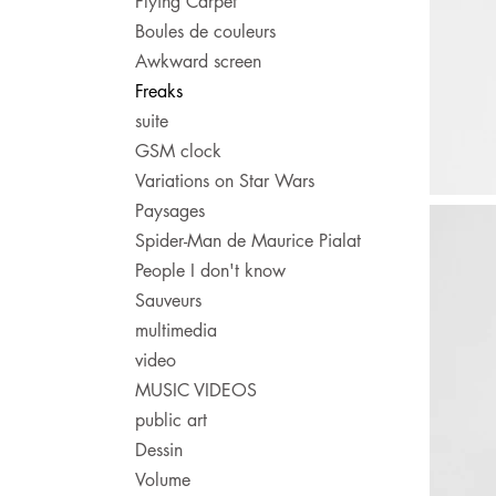
Flying Carpet
Boules de couleurs
Awkward screen
Freaks
suite
GSM clock
Variations on Star Wars
Paysages
Spider-Man de Maurice Pialat
People I don't know
Sauveurs
multimedia
video
MUSIC VIDEOS
public art
Dessin
Volume