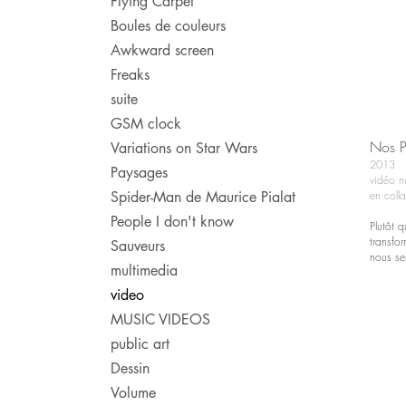
Flying Carpet
Boules de couleurs
Awkward screen
Freaks
suite
GSM clock
Nos P
Variations on Star Wars
2013
Paysages
vidéo n
Spider-Man de Maurice Pialat
en coll
People I don't know
Plutôt 
transfo
Sauveurs
nous sem
multimedia
video
MUSIC VIDEOS
public art
Dessin
Volume