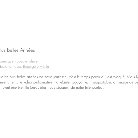
lus Belles Années
umérique - boucle infinie
aboration avec
Bérengère Hénin
que les plus belles années de notre jeunesse, c’est le temps perdu qui est évoqué. Mais l’
rmée ici en une vidéo performative martelante, agaçante, insupportable. à l’image de 
blent une éternité lorsqu’elles nous séparent de notre interlocuteur.